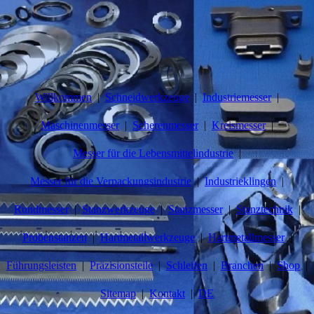
Willkommen
Schneidwerkzeuge
Industriemesser
Maschinenmesser
Scherenmesser
Kreismesser
Messer für die Lebensmittelindustrie
Messer für die Verpackungsindustrie
Industrieklingen
Rundmesser
Stanzwerkzeuge
Stanzmesser
Stanztechnik
Probenstanzen
Hartmetallwerkzeuge
Hartmetallmesser
Führungsleisten
Präzisionsteile
Schleifen
Branchen
Shop
Sitemap
Kontakt
DE