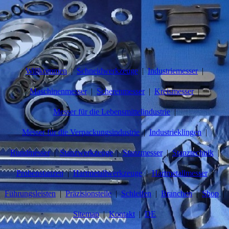
Willkommen
Schneidwerkzeuge
Industriemesser
Maschinenmesser
Scherenmesser
Kreismesser
Messer für die Lebensmittelindustrie
Messer für die Verpackungsindustrie
Industrieklingen
Rundmesser
Stanzwerkzeuge
Stanzmesser
Stanztechnik
Probenstanzen
Hartmetallwerkzeuge
Hartmetallmesser
Führungsleisten
Präzisionsteile
Schleifen
Branchen
Shop
Sitemap
Kontakt
DE