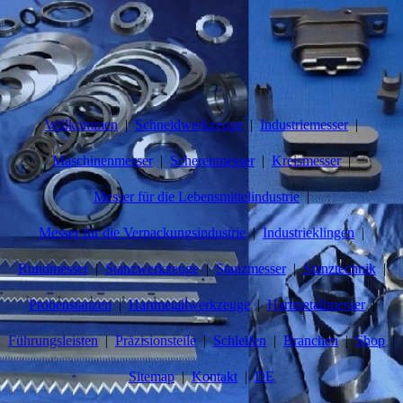
Willkommen
Schneidwerkzeuge
Industriemesser
Maschinenmesser
Scherenmesser
Kreismesser
Messer für die Lebensmittelindustrie
Messer für die Verpackungsindustrie
Industrieklingen
Rundmesser
Stanzwerkzeuge
Stanzmesser
Stanztechnik
Probenstanzen
Hartmetallwerkzeuge
Hartmetallmesser
Führungsleisten
Präzisionsteile
Schleifen
Branchen
Shop
Sitemap
Kontakt
DE